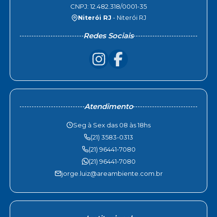
CNPJ: 12.482.318/0001-35
Niterói RJ
- Niterói RJ
Redes Sociais
Atendimento
Seg à Sex das 08 às 18hs
(21) 3583-0313
(21) 96441-7080
(21) 96441-7080
jorge.luiz@areambiente.com.br